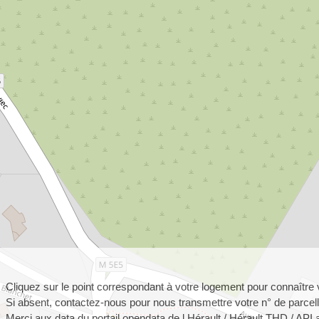
Cliquez sur le point correspondant à votre logement pour connaître 
Si absent, contactez-nous pour nous transmettre votre n° de parcell
Merci aux data
du portail opendata de l Hérault
/
Hérault THD
/
API 