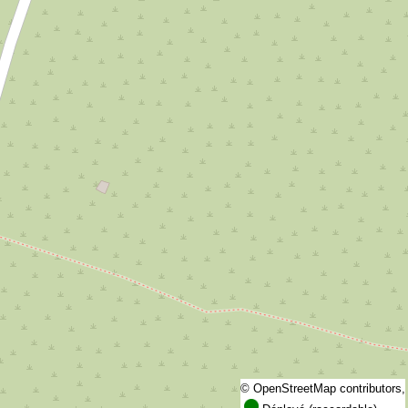
©
OpenStreetMap
contributors,