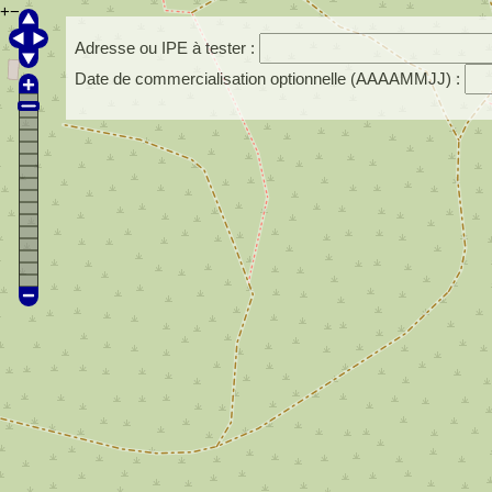
+
−
Adresse ou IPE à tester :
Date de commercialisation optionnelle (AAAAMMJJ) :